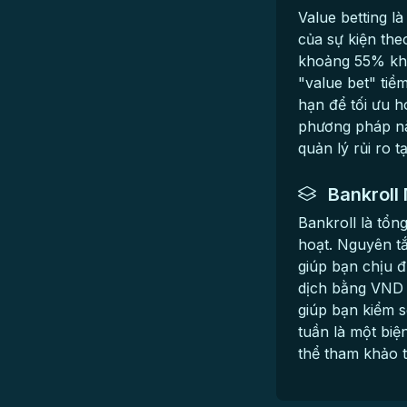
Value betting l
của sự kiện the
khoảng 55% khả
"value bet" tiề
hạn để tối ưu h
phương pháp này
quản lý rủi ro 
Bankroll
Bankroll là tổn
hoạt. Nguyên tắ
giúp bạn chịu đ
dịch bằng VND 
giúp bạn kiểm s
tuần là một biệ
thể tham khảo 