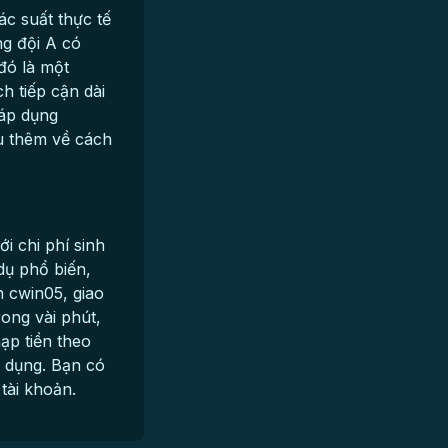
ác suất thực tế
ng đội A có
đó là một
h tiếp cận dài
 áp dụng
u thêm về cách
i chi phí sinh
dụ phổ biến,
n cwin05, giao
ong vài phút,
ạp tiền theo
p dụng. Bạn có
tài khoản.