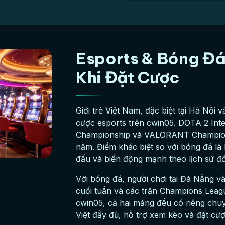
Esports & Bóng Đá
Khi Đặt Cược
Giới trẻ Việt Nam, đặc biệt tại Hà Nộ
cược esports trên cwin05. DOTA 2 Inte
Championship và VALORANT Champions 
năm. Điểm khác biệt so với bóng đá là 
đấu và biến động mạnh theo lịch sử đố
Với bóng đá, người chơi tại Đà Nẵng v
cuối tuần và các trận Champions Leagu
cwin05, cả hai mảng đều có riêng ch
Việt đầy đủ, hỗ trợ xem kèo và đặt cược