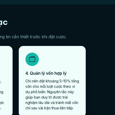
ạc
tin cần thiết trước khi đặt cược.
4. Quản lý vốn hợp lý
,
Chỉ nên đặt khoảng 5–10% tổng
vốn cho mỗi lượt cược theo ví
ng
dụ phổ biến. Nguyên tắc này
g
giúp bạn duy trì được trải
ược
nghiệm lâu dài và tránh mất vốn
.
chỉ sau vài trận thua liên tiếp.