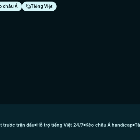
o châu Á
Tiếng Việt
trận đấu
Hỗ trợ tiếng Việt 24/7
Kèo châu Á handicap
Tài xỉu O