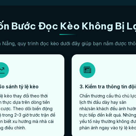
ốn Bước Đọc Kèo Không Bị L
ẵng, quy trình đọc kèo dưới đây giúp bạn nắm được thông 
So sánh tỷ lệ kèo
3. Kiểm tra thông tin đội
lệ kèo thay đổi theo thời
Chấn thương cầu thủ chủ lực
n thực dựa trên dòng tiền
lịch thi đấu dày hay sân
 cược. Theo dõi biến động
nhà/sân khách đều ảnh hưở
lệ trong 2–3 giờ trước trận để
trực tiếp đến kết quả. Nhữn
n biết xu hướng mà nhà cái
yếu tố này thường không đ
g điều chỉnh.
phản ánh ngay vào tỷ lệ kèo