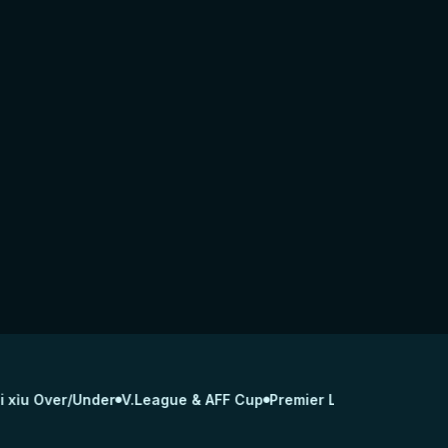
ver/Under
V.League & AFF Cup
Premier League trực tiếp
Esport