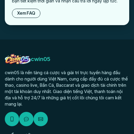
bạn tiết kiệm thời gian và nhận câu trả lời ngay lập tức.
Xem FAQ
cwin05
cwin05 là nền tảng cá cược và giải trí trực tuyến hàng đầu
dành cho người dùng Việt Nam, cung cấp đầy đủ cá cược thể
thao, casino live, Bắn Cá, Baccarat và giao dịch tài chính trên
một tài khoản duy nhất. Giao diện tiếng Việt, thanh toán nội
địa và hỗ trợ 24/7 là những giá trị cốt lõi chúng tôi cam kết
mang lại.