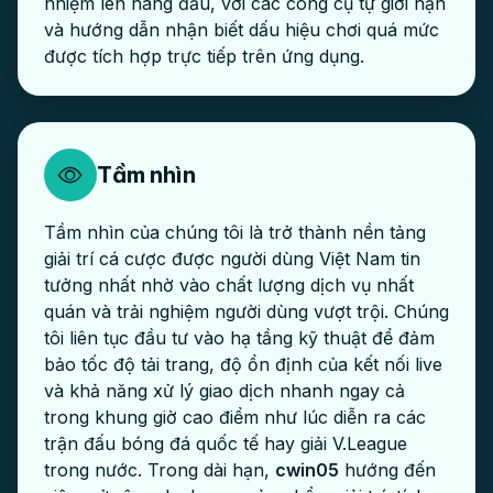
nhiệm lên hàng đầu, với các công cụ tự giới hạn
và hướng dẫn nhận biết dấu hiệu chơi quá mức
được tích hợp trực tiếp trên ứng dụng.
Tầm nhìn
Tầm nhìn của chúng tôi là trở thành nền tảng
giải trí cá cược được người dùng Việt Nam tin
tưởng nhất nhờ vào chất lượng dịch vụ nhất
quán và trải nghiệm người dùng vượt trội. Chúng
tôi liên tục đầu tư vào hạ tầng kỹ thuật để đảm
bảo tốc độ tải trang, độ ổn định của kết nối live
và khả năng xử lý giao dịch nhanh ngay cả
trong khung giờ cao điểm như lúc diễn ra các
trận đấu bóng đá quốc tế hay giải V.League
trong nước. Trong dài hạn,
cwin05
hướng đến