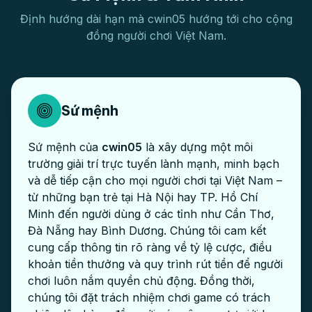
Định hướng dài hạn mà cwin05 hướng tới cho cộng
đồng người chơi Việt Nam.
Sứ mệnh
Sứ mệnh của
cwin05
là xây dựng một môi
trường giải trí trực tuyến lành mạnh, minh bạch
và dễ tiếp cận cho mọi người chơi tại Việt Nam –
từ những bạn trẻ tại Hà Nội hay TP. Hồ Chí
Minh đến người dùng ở các tỉnh như Cần Thơ,
Đà Nẵng hay Bình Dương. Chúng tôi cam kết
cung cấp thông tin rõ ràng về tỷ lệ cược, điều
khoản tiền thưởng và quy trình rút tiền để người
chơi luôn nắm quyền chủ động. Đồng thời,
chúng tôi đặt trách nhiệm chơi game có trách