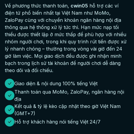
Về phương thức thanh toán,
cwin05
hỗ trợ các ví
điện tử phổ biến nhất tại Việt Nam như MoMo,
ZaloPay cùng với chuyển khoản ngân hàng nội địa
thông qua hệ thống xử lý tức thì. Hạn mức nạp tối
thiểu được thiết lập ở mức thấp để phù hợp với nhiều
nhóm người chơi, trong khi quy trình rút tiền được xử
lý nhanh chóng – thường trong vòng vài giờ đến 24
giờ làm việc. Mọi giao dịch đều được ghi nhận minh
bạch trong lịch sử tài khoản để người chơi dễ dàng
theo dõi và đối chiếu.
Giao diện & nội dung 100% tiếng Việt
Thanh toán qua MoMo, ZaloPay, ngân hàng nội
địa
Kết quả & tỷ lệ kèo cập nhật theo giờ Việt Nam
(GMT+7)
Hỗ trợ khách hàng nói tiếng Việt 24/7