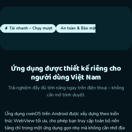
Tải nhanh – Chạy mượt
An toàn & Bảo mật
Cá cược thể t
Ứng dụng được thiết kế riêng cho
người dùng Việt Nam
Trải nghiệm đầy đủ tính năng ngay trên điện thoại – không
cần mở trình duyệt.
Ứng dụng cwin05 trên Android được xây dựng theo kiến
trúc WebView tối ưu, cho phép bạn truy cập toàn bộ nền
tảng chỉ trong một ứng dụng gọn nhẹ mà không cần nhớ địa