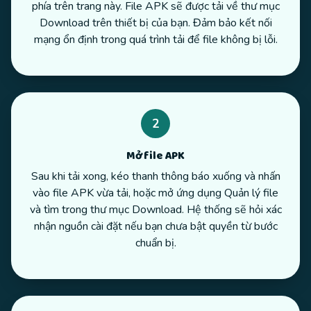
phía trên trang này. File APK sẽ được tải về thư mục
Download trên thiết bị của bạn. Đảm bảo kết nối
mạng ổn định trong quá trình tải để file không bị lỗi.
2
Mở file APK
Sau khi tải xong, kéo thanh thông báo xuống và nhấn
vào file APK vừa tải, hoặc mở ứng dụng Quản lý file
và tìm trong thư mục Download. Hệ thống sẽ hỏi xác
nhận nguồn cài đặt nếu bạn chưa bật quyền từ bước
chuẩn bị.