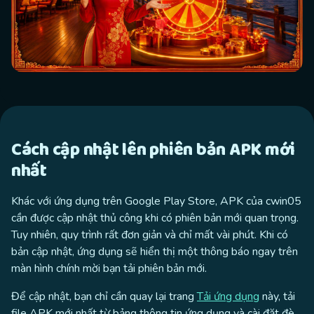
Cách cập nhật lên phiên bản APK mới
nhất
Khác với ứng dụng trên Google Play Store, APK của cwin05
cần được cập nhật thủ công khi có phiên bản mới quan trọng.
Tuy nhiên, quy trình rất đơn giản và chỉ mất vài phút. Khi có
bản cập nhật, ứng dụng sẽ hiển thị một thông báo ngay trên
màn hình chính mời bạn tải phiên bản mới.
Để cập nhật, bạn chỉ cần quay lại trang
Tải ứng dụng
này, tải
file APK mới nhất từ bảng thông tin ứng dụng và cài đặt đè