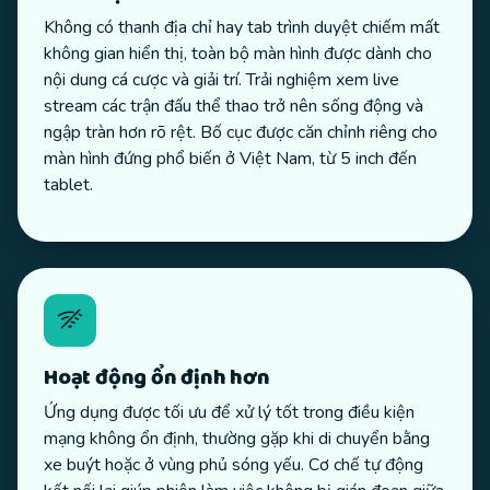
Không có thanh địa chỉ hay tab trình duyệt chiếm mất
không gian hiển thị, toàn bộ màn hình được dành cho
nội dung cá cược và giải trí. Trải nghiệm xem live
stream các trận đấu thể thao trở nên sống động và
ngập tràn hơn rõ rệt. Bố cục được căn chỉnh riêng cho
màn hình đứng phổ biến ở Việt Nam, từ 5 inch đến
tablet.
Hoạt động ổn định hơn
Ứng dụng được tối ưu để xử lý tốt trong điều kiện
mạng không ổn định, thường gặp khi di chuyển bằng
xe buýt hoặc ở vùng phủ sóng yếu. Cơ chế tự động