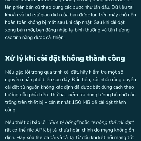
lên phiên bản cũ theo đúng các bước như lần đầu. Dữ liệu tài
khoản và lịch sử giao dịch của bạn được lưu trên máy chủ nên
hoàn toàn không bị mất sau khi cập nhật. Sau khi cài đặt
xong bản mới, bạn đăng nhập lại bình thường và tận hưởng
các tính năng được cải thiện.
Xử lý khi cài đặt không thành công
Nếu gặp lỗi trong quá trình cài đặt, hãy kiểm tra một số
nguyên nhân phổ biến sau đây. Đầu tiên, xác nhận rằng quyền
cài đặt từ nguồn không xác định đã được bật đúng cách theo
hướng dẫn phía trên. Thứ hai, kiểm tra dung lượng bộ nhớ còn
trống trên thiết bị – cần ít nhất 150 MB để cài đặt thành
công.
Nếu thiết bị báo lỗi
"File bị hỏng"
hoặc
"Không thể cài đặt"
,
rất có thể file APK bị tải chưa hoàn chỉnh do mạng không ổn
định. Hãy xóa file đã tải và tải lại từ đầu khi kết nối mạng tốt