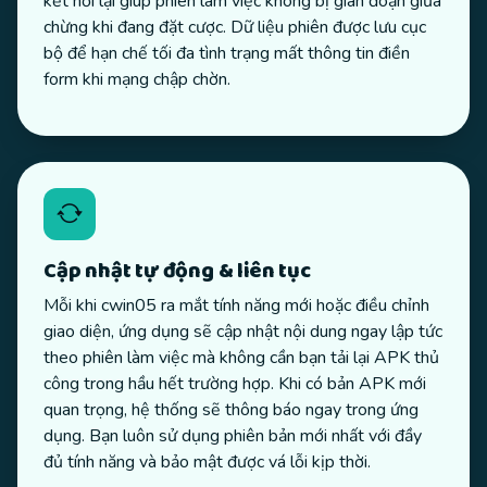
kết nối lại giúp phiên làm việc không bị gián đoạn giữa
chừng khi đang đặt cược. Dữ liệu phiên được lưu cục
bộ để hạn chế tối đa tình trạng mất thông tin điền
form khi mạng chập chờn.
Cập nhật tự động & liên tục
Mỗi khi cwin05 ra mắt tính năng mới hoặc điều chỉnh
giao diện, ứng dụng sẽ cập nhật nội dung ngay lập tức
theo phiên làm việc mà không cần bạn tải lại APK thủ
công trong hầu hết trường hợp. Khi có bản APK mới
quan trọng, hệ thống sẽ thông báo ngay trong ứng
dụng. Bạn luôn sử dụng phiên bản mới nhất với đầy
đủ tính năng và bảo mật được vá lỗi kịp thời.